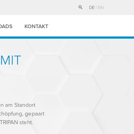
DE
EN
OADS
KONTAKT
MIT
on am Standort
schöpfung, gepaart
TRIPAN steht.