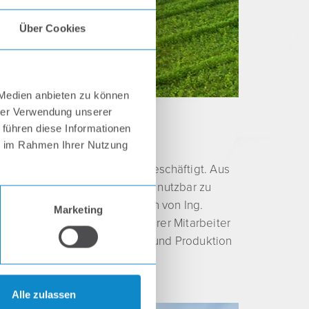
Über Cookies
 Medien anbieten zu können
hrer Verwendung unserer
 führen diese Informationen
ie im Rahmen Ihrer Nutzung
en mit dem Thema Leichtbau beschäftigt. Aus
 für alltägliche Anwendungen nutzbar zu
eschäftsführung in den Händen von Ing.
Marketing
tet. Die gute Ausbildung unserer Mitarbeiter
ontakt zwischen Auftraggeber und Produktion
Alle zulassen