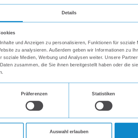
Details
Cookies
nhalte und Anzeigen zu personalisieren, Funktionen für soziale
Website zu analysieren. Außerdem geben wir Informationen zu I
r soziale Medien, Werbung und Analysen weiter. Unsere Partner
 Daten zusammen, die Sie ihnen bereitgestellt haben oder die s
n.
gründer Dipl.-Ing. Peter Wimmer schon vor mehr als 25 Jahr
aren die Vorteile von Verbundbauteilen bekannt. Um diese
schäftspartner im Jahr 1996 TRIPAN. Seit 2014 liegt die G
Präferenzen
Statistiken
r Gründerzeit mit Leidenschaft und Innovationsgeist beglei
tragen zu unserem hohen Qualitätsstandard bei. Der enge K
 Grundlage für eine zuverlässige Kunden­beziehung bildet.
Auswahl erlauben