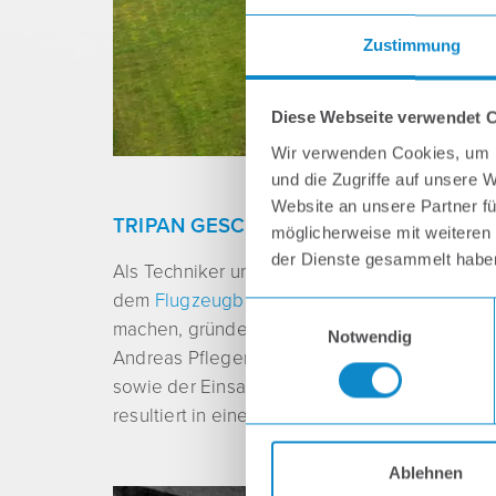
Zustimmung
Diese Webseite verwendet 
Wir verwenden Cookies, um I
und die Zugriffe auf unsere 
Website an unsere Partner fü
TRIPAN GESCHICHTE
möglicherweise mit weiteren
der Dienste gesammelt habe
Als Techniker und Entwickler hat sich Firmen
dem
Flugzeugbau
und der Raumfahrttechnik w
E
machen, gründete Peter Wimmer mit seinem Ge
Notwendig
i
Andreas Pfleger, der das Unternehmen seit de
n
sowie der Einsatz hochwertiger Materialien 
w
resultiert in einem Vertrauensniveau, das die
i
l
l
Ablehnen