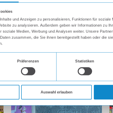
Cookies
nhalte und Anzeigen zu personalisieren, Funktionen für soziale
Website zu analysieren. Außerdem geben wir Informationen zu I
r soziale Medien, Werbung und Analysen weiter. Unsere Partner
 Daten zusammen, die Sie ihnen bereitgestellt haben oder die s
n.
t CryptoWiener mit unseren Produktionsmöglichkeiten u
Präferenzen
Statistiken
ch an der spannenden Ausstellung des sechsköpfigen K
offenen Kulturhaus (OK) in LINZ besucht werden.
Auswahl erlauben