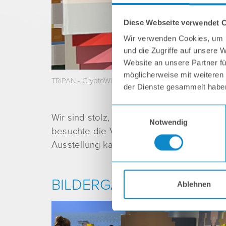
Diese Webseite verwendet 
Wir verwenden Cookies, um I
und die Zugriffe auf unsere 
Website an unsere Partner fü
möglicherweise mit weiteren
TRIPAN - CryptoWiener
der Dienste gesammelt habe
E
Wir sind stolz, dass wir das Kunstprojek
Notwendig
i
besuchte die Vernissage und erfreute si
n
Ausstellung kann noch bis 26.02.2023 im 
w
i
l
BILDERGALERIE
l
Ablehnen
i
g
u